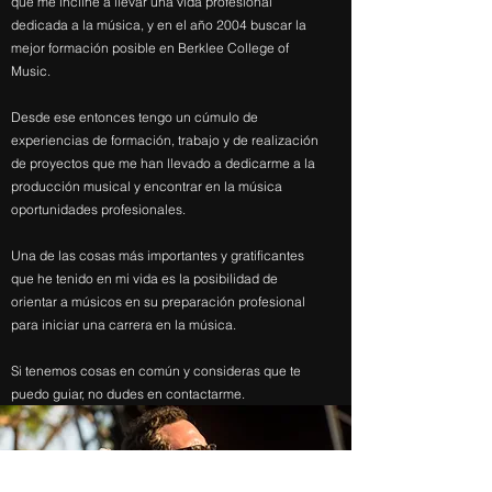
que me incliné a llevar una vida profesional
dedicada a la música, y en el año 2004 buscar la
mejor formación posible en Berklee College of
Music.
Desde ese entonces tengo un cúmulo de
experiencias de formación, trabajo y de realización
de proyectos que me han llevado a dedicarme a la
producción musical y encontrar en la música
oportunidades profesionales.
Una de las cosas más importantes y gratificantes
que he tenido en mi vida es la posibilidad de
orientar a músicos en su preparación profesional
para iniciar una carrera en la música.
Si tenemos cosas en común y consideras que te
puedo guiar, no dudes en contactarme.