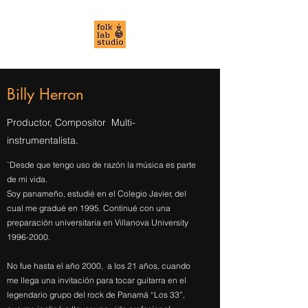
Billy Herron
Productor, Compositor Multi-
instrumentalista.
¨Desde que tengo uso de razón la música es parte
de mi vida.
Soy panameño, estudié en el Colegio Javier, del
cual me gradué en 1995. Continué con una
preparación universitaria en Villanova University
1996-2000
.
No fue hasta el año 2000, a los 21 años, cuando
me llega una invitación para tocar guitarra en el
legendario grupo del rock de Panamá “Los 33”,